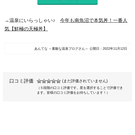
→温泉にいらっしゃい♪
今年も南魚沼で本気丼！一番人
気【鮮極の天極丼】
あんてな ～素敵な温泉ブログさん～
公開日：
2022年11月12日
口コミ評価
(まだ評価されていません)
（５段階の口コミ評価です。星を選択することで評価でき
ます。皆様の口コミ評価をお待ちしています！）