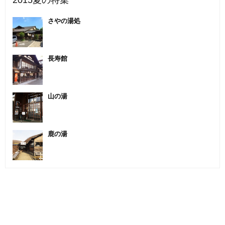
2015夏の特集
さやの湯処
長寿館
山の湯
鹿の湯