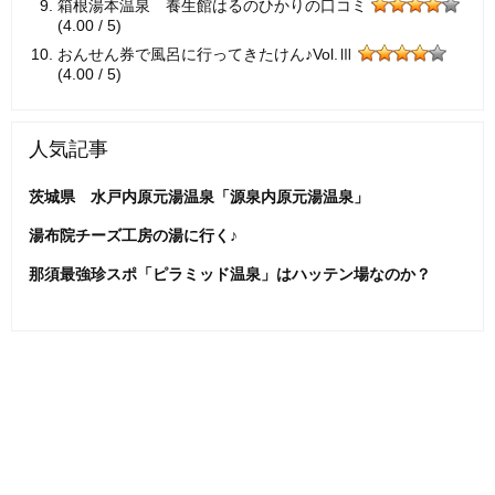
箱根湯本温泉 養生館はるのひかりの口コミ
(4.00 / 5)
おんせん券で風呂に行ってきたけん♪Vol.Ⅲ
(4.00 / 5)
人気記事
茨城県 水戸内原元湯温泉「源泉内原元湯温泉」
湯布院チーズ工房の湯に行く♪
那須最強珍スポ「ピラミッド温泉」はハッテン場なのか？