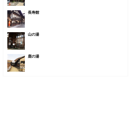
長寿館
山の湯
鹿の湯