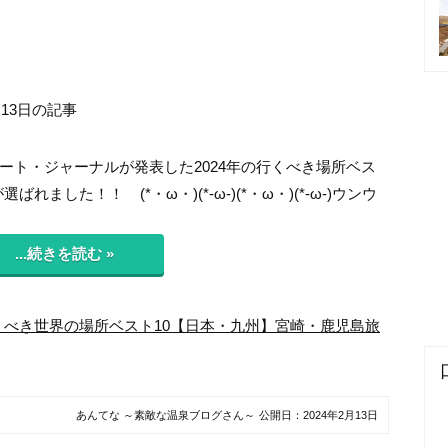
月13日の記事
ート・ジャーナルが発表した2024年の行くべき場所ベス
ました！！ (*・ω・)(*-ω-)(*・ω・)(*-ω-)ウンウ
...続きを読む »
行くべき世界の場所ベスト10【日本・九州】宮崎・鹿児島旅
あんてな ～素敵な温泉ブログさん～
公開日：
2024年2月13日