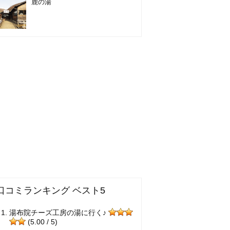
鹿の湯
口コミランキング ベスト5
湯布院チーズ工房の湯に行く♪
(5.00 / 5)