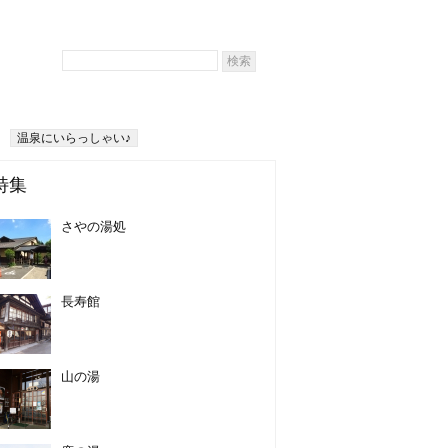
温泉にいらっしゃい♪
特集
さやの湯処
長寿館
山の湯