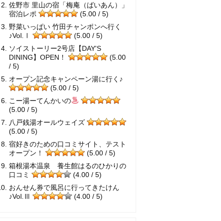
佐野市 里山の宿「梅庵（ばいあん）」
宿泊レポ
(5.00 / 5)
野菜いっぱい 竹田チャンポンへ行く
♪Vol.Ⅰ
(5.00 / 5)
ソイストーリー2号店【DAY'S
DINING】OPEN！
(5.00
/ 5)
オープン記念キャンペーン湯に行く♪
(5.00 / 5)
こー湯ーてんかいの
(5.00 / 5)
八戸銭湯オールウェイズ
(5.00 / 5)
宿好きのための口コミサイト、テスト
オープン！
(5.00 / 5)
箱根湯本温泉 養生館はるのひかりの
口コミ
(4.00 / 5)
おんせん券で風呂に行ってきたけん
♪Vol.Ⅲ
(4.00 / 5)