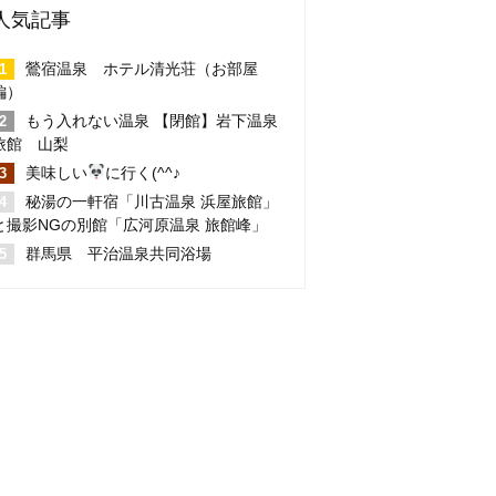
人気記事
鶯宿温泉 ホテル清光荘（お部屋
編）
もう入れない温泉 【閉館】岩下温泉
旅館 山梨
美味しい
に行く(^^♪
秘湯の一軒宿「川古温泉 浜屋旅館」
と撮影NGの別館「広河原温泉 旅館峰」
群馬県 平治温泉共同浴場