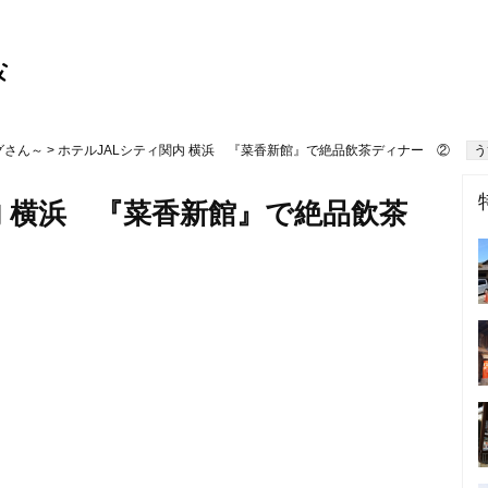
グさん～
> ホテルJALシティ関内 横浜 『菜香新館』で絶品飲茶ディナー ②
う
内 横浜 『菜香新館』で絶品飲茶