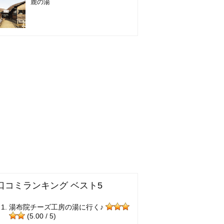
鹿の湯
口コミランキング ベスト5
湯布院チーズ工房の湯に行く♪
(5.00 / 5)