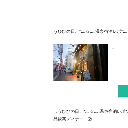
うひひの日。*:.｡☆..｡.温泉宿泊レポ*:.
...
→うひひの日。*:.｡☆..｡.温泉宿泊レポ*:
品飲茶ディナー ②