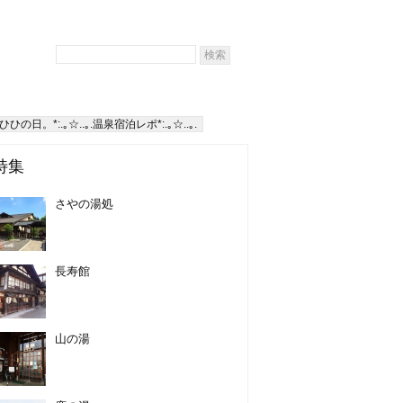
ひひの日。*:.｡☆..｡.温泉宿泊レポ*:.｡☆..｡.
特集
さやの湯処
長寿館
山の湯