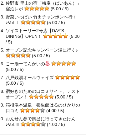
佐野市 里山の宿「梅庵（ばいあん）」
宿泊レポ
(5.00 / 5)
野菜いっぱい 竹田チャンポンへ行く
♪Vol.Ⅰ
(5.00 / 5)
ソイストーリー2号店【DAY'S
DINING】OPEN！
(5.00
/ 5)
オープン記念キャンペーン湯に行く♪
(5.00 / 5)
こー湯ーてんかいの
(5.00 / 5)
八戸銭湯オールウェイズ
(5.00 / 5)
宿好きのための口コミサイト、テスト
オープン！
(5.00 / 5)
箱根湯本温泉 養生館はるのひかりの
口コミ
(4.00 / 5)
おんせん券で風呂に行ってきたけん
♪Vol.Ⅲ
(4.00 / 5)