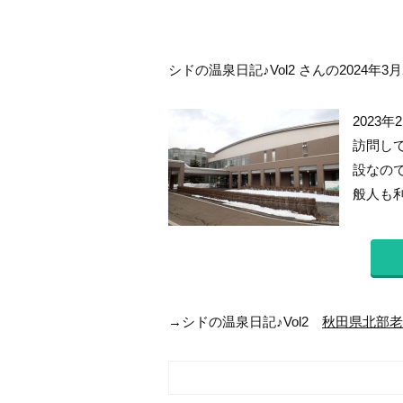
シドの温泉日記♪Vol2 さんの2024年3
2023
訪問し
設なの
般人も利
→シドの温泉日記♪Vol2
秋田県北部老