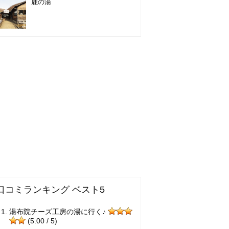
鹿の湯
口コミランキング ベスト5
湯布院チーズ工房の湯に行く♪
(5.00 / 5)