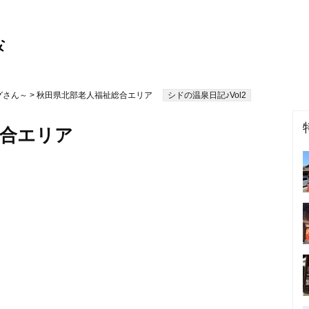
グさん～
> 秋田県北部老人福祉総合エリア
シドの温泉日記♪Vol2
総合エリア