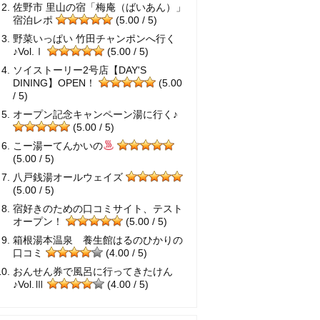
佐野市 里山の宿「梅庵（ばいあん）」
宿泊レポ
(5.00 / 5)
野菜いっぱい 竹田チャンポンへ行く
♪Vol.Ⅰ
(5.00 / 5)
ソイストーリー2号店【DAY'S
DINING】OPEN！
(5.00
/ 5)
オープン記念キャンペーン湯に行く♪
(5.00 / 5)
こー湯ーてんかいの
(5.00 / 5)
八戸銭湯オールウェイズ
(5.00 / 5)
宿好きのための口コミサイト、テスト
オープン！
(5.00 / 5)
箱根湯本温泉 養生館はるのひかりの
口コミ
(4.00 / 5)
おんせん券で風呂に行ってきたけん
♪Vol.Ⅲ
(4.00 / 5)