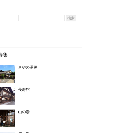
特集
さやの湯処
長寿館
山の湯