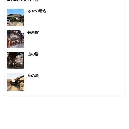
さやの湯処
長寿館
山の湯
鹿の湯