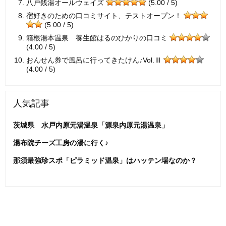
八戸銭湯オールウェイズ
(5.00 / 5)
宿好きのための口コミサイト、テストオープン！
(5.00 / 5)
箱根湯本温泉 養生館はるのひかりの口コミ
(4.00 / 5)
おんせん券で風呂に行ってきたけん♪Vol.Ⅲ
(4.00 / 5)
人気記事
茨城県 水戸内原元湯温泉「源泉内原元湯温泉」
湯布院チーズ工房の湯に行く♪
那須最強珍スポ「ピラミッド温泉」はハッテン場なのか？