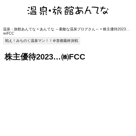
温泉・旅館あんてな
>
あんてな ～素敵な温泉ブログさん～
> 株主優待2023…
㈱FCC
戦え！みちのく温泉マン！！＠首都最終決戦
株主優待2023…㈱FCC