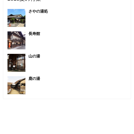
さやの湯処
長寿館
山の湯
鹿の湯