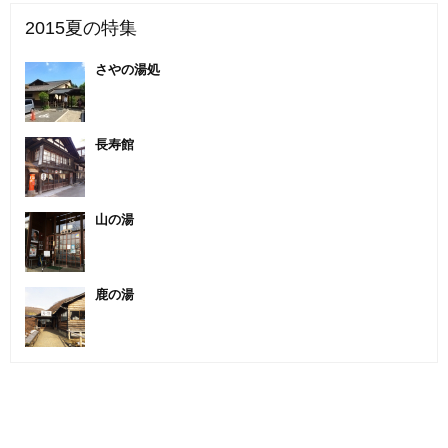
2015夏の特集
さやの湯処
長寿館
山の湯
鹿の湯