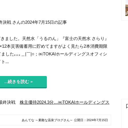
戦 さんの2024年7月15日の記事
とどきました。天然水「うるのん」『富士の天然水 さらり』
ｌ×12本災害備蓄用に貯めてますがよく見たら2本消費期限
ました｡｡｡＿|￣|○；㈱TOKAIホールディングスオフィシ
...
...続きを読む »
都最終決戦
株主優待2024.3分…㈱TOKAIホールディングス
あんてな ～素敵な温泉ブログさん～
公開日：
2024年7月15日