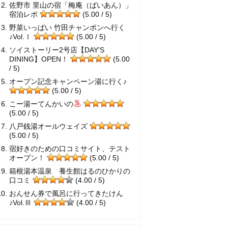
佐野市 里山の宿「梅庵（ばいあん）」
宿泊レポ
(5.00 / 5)
野菜いっぱい 竹田チャンポンへ行く
♪Vol.Ⅰ
(5.00 / 5)
ソイストーリー2号店【DAY'S
DINING】OPEN！
(5.00
/ 5)
オープン記念キャンペーン湯に行く♪
(5.00 / 5)
こー湯ーてんかいの
(5.00 / 5)
八戸銭湯オールウェイズ
(5.00 / 5)
宿好きのための口コミサイト、テスト
オープン！
(5.00 / 5)
箱根湯本温泉 養生館はるのひかりの
口コミ
(4.00 / 5)
おんせん券で風呂に行ってきたけん
♪Vol.Ⅲ
(4.00 / 5)