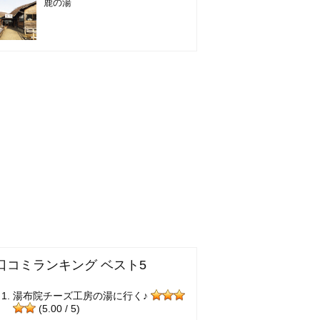
鹿の湯
口コミランキング ベスト5
湯布院チーズ工房の湯に行く♪
(5.00 / 5)