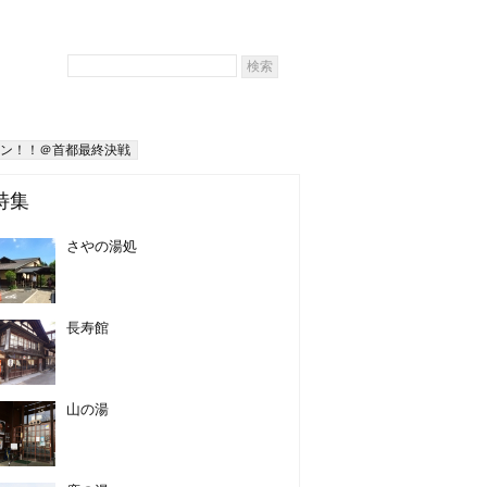
ン！！＠首都最終決戦
特集
さやの湯処
長寿館
山の湯