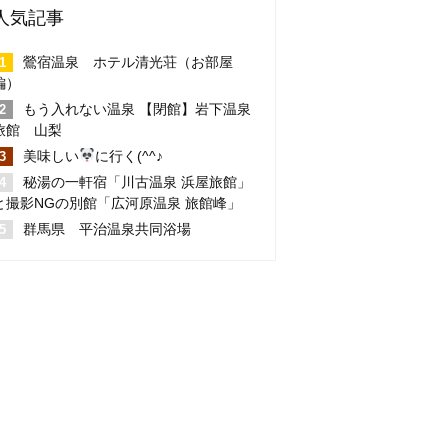
人気記事
鶯宿温泉 ホテル清光荘（お部屋
編）
もう入れない温泉 【閉館】岩下温泉
旅館 山梨
美味しい
に行く(^^♪
秘湯の一軒宿「川古温泉 浜屋旅館」
と撮影NGの別館「広河原温泉 旅館峰」
群馬県 平治温泉共同浴場