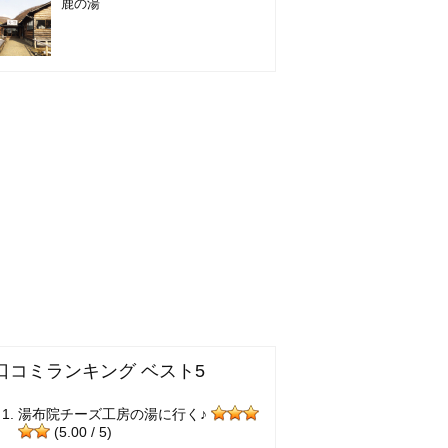
鹿の湯
口コミランキング ベスト5
湯布院チーズ工房の湯に行く♪
(5.00 / 5)