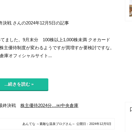
戦 さんの2024年12月5日の記事
届いてました。9月末分 100株以上1,000株未満 クオカード
円分株主優待制度が変わるようですが買増すか要検討ですな。
央倉庫オフィシャルサイト...
...続きを読む »
都最終決戦
株主優待2024分…㈱中央倉庫
あんてな ～素敵な温泉ブログさん～
公開日：
2024年12月5日