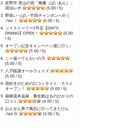
佐野市 里山の宿「梅庵（ばいあん）」
宿泊レポ
(5.00 / 5)
野菜いっぱい 竹田チャンポンへ行く
♪Vol.Ⅰ
(5.00 / 5)
ソイストーリー2号店【DAY'S
DINING】OPEN！
(5.00
/ 5)
オープン記念キャンペーン湯に行く♪
(5.00 / 5)
こー湯ーてんかいの
(5.00 / 5)
八戸銭湯オールウェイズ
(5.00 / 5)
宿好きのための口コミサイト、テスト
オープン！
(5.00 / 5)
箱根湯本温泉 養生館はるのひかりの
口コミ
(4.00 / 5)
おんせん券で風呂に行ってきたけん
♪Vol.Ⅲ
(4.00 / 5)