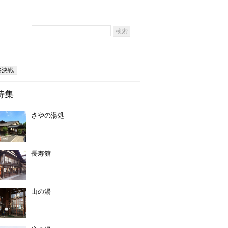
終決戦
特集
さやの湯処
長寿館
山の湯