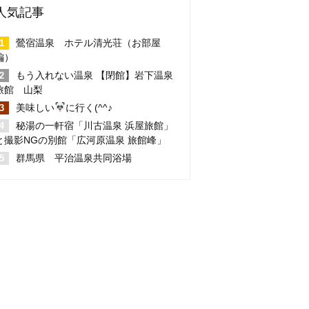
人気記事
鶯宿温泉 ホテル清光荘（お部屋
編）
もう入れない温泉 【閉館】岩下温泉
旅館 山梨
美味しい
に行く(^^♪
秘湯の一軒宿「川古温泉 浜屋旅館」
と撮影NGの別館「広河原温泉 旅館峰」
群馬県 平治温泉共同浴場