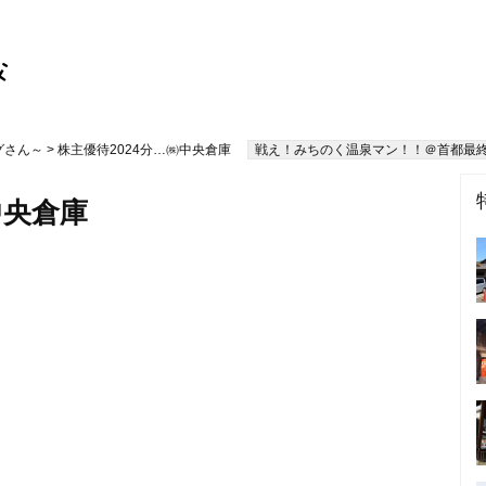
グさん～
> 株主優待2024分…㈱中央倉庫
戦え！みちのく温泉マン！！＠首都最
中央倉庫