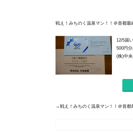
戦え！みちのく温泉マン！！＠首都最終決
12/5
500
(株)中
→戦え！みちのく温泉マン！！＠首