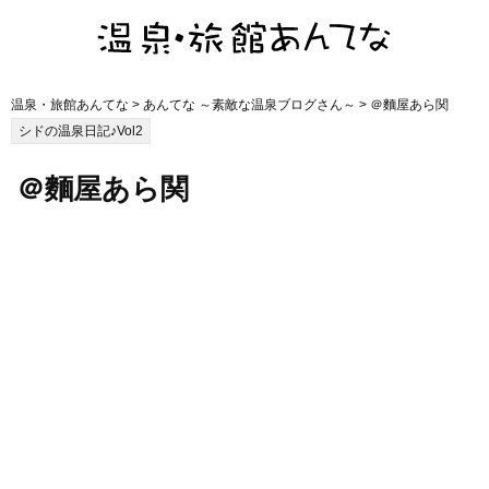
温泉・旅館あんてな
>
あんてな ～素敵な温泉ブログさん～
> ＠麵屋あら関
シドの温泉日記♪Vol2
＠麵屋あら関