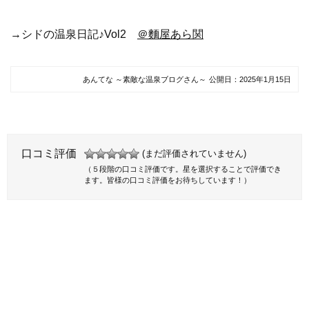
→シドの温泉日記♪Vol2
＠麵屋あら関
あんてな ～素敵な温泉ブログさん～
公開日：
2025年1月15日
口コミ評価
(まだ評価されていません)
（５段階の口コミ評価です。星を選択することで評価でき
ます。皆様の口コミ評価をお待ちしています！）