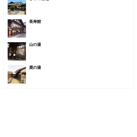
長寿館
山の湯
鹿の湯