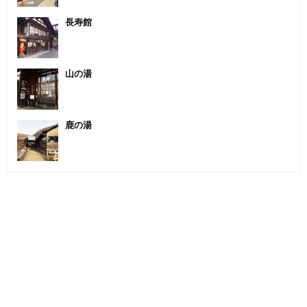
長寿館
山の湯
鹿の湯