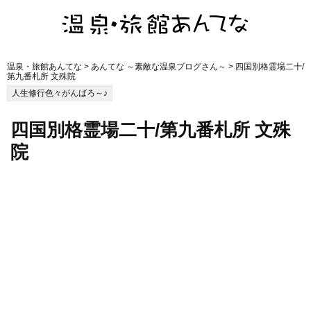
温泉・旅館あんてな
>
あんてな ～素敵な温泉ブログさん～
> 四国別格霊場二十/
第九番札所 文殊院
人生修行色々がんばろ～♪
四国別格霊場二十/第九番札所 文殊
院