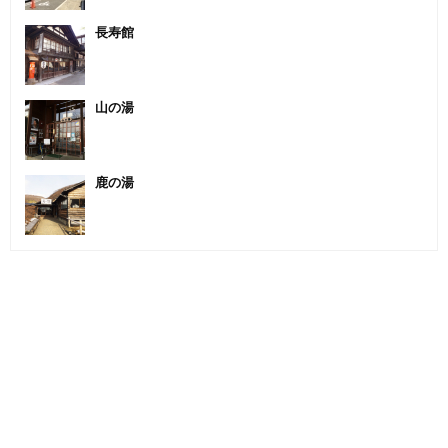
長寿館
山の湯
鹿の湯