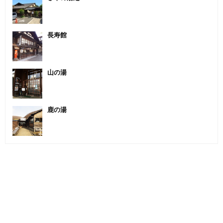
長寿館
山の湯
鹿の湯