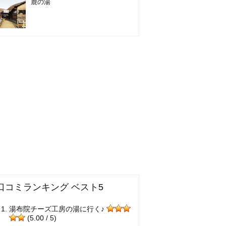
鹿の湯
口コミランキング ベスト5
湯布院チーズ工房の湯に行く♪
(5.00 / 5)