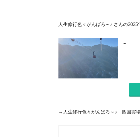
人生修行色々がんばろ～♪ さんの2025
...
→人生修行色々がんばろ～♪
四国霊場