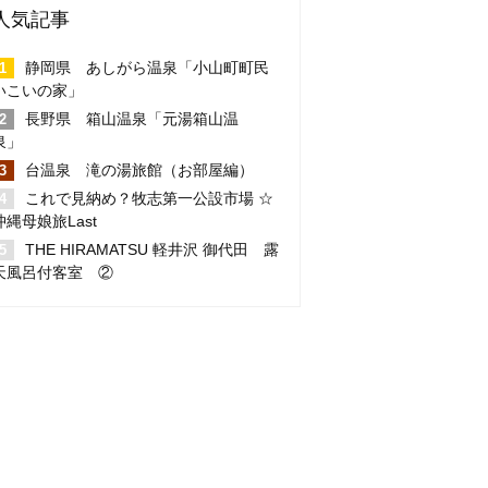
人気記事
静岡県 あしがら温泉「小山町町民
いこいの家」
長野県 箱山温泉「元湯箱山温
泉」
台温泉 滝の湯旅館（お部屋編）
これで見納め？牧志第一公設市場 ☆
沖縄母娘旅Last
THE HIRAMATSU 軽井沢 御代田 露
天風呂付客室 ②