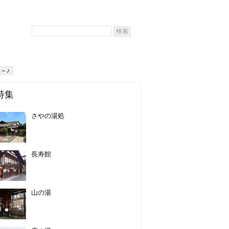
～♪
特集
さやの湯処
長寿館
山の湯