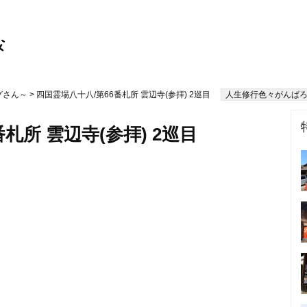
グさん～
> 四国霊場八十八/第66番札所 雲辺寺(参拝) 2巡目
人生修行色々がんばろ
札所 雲辺寺(参拝) 2巡目