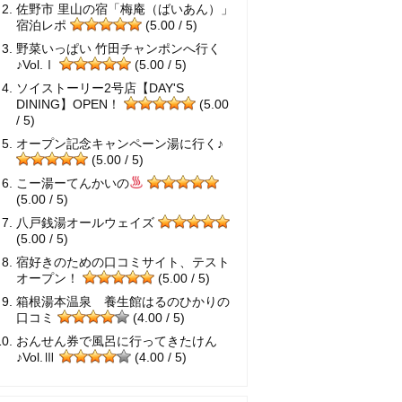
佐野市 里山の宿「梅庵（ばいあん）」
宿泊レポ
(5.00 / 5)
野菜いっぱい 竹田チャンポンへ行く
♪Vol.Ⅰ
(5.00 / 5)
ソイストーリー2号店【DAY'S
DINING】OPEN！
(5.00
/ 5)
オープン記念キャンペーン湯に行く♪
(5.00 / 5)
こー湯ーてんかいの
(5.00 / 5)
八戸銭湯オールウェイズ
(5.00 / 5)
宿好きのための口コミサイト、テスト
オープン！
(5.00 / 5)
箱根湯本温泉 養生館はるのひかりの
口コミ
(4.00 / 5)
おんせん券で風呂に行ってきたけん
♪Vol.Ⅲ
(4.00 / 5)