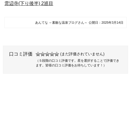
雲辺寺(下り後半) 2巡目
あんてな ～素敵な温泉ブログさん～
公開日：
2025年3月14日
口コミ評価
(まだ評価されていません)
（５段階の口コミ評価です。星を選択することで評価でき
ます。皆様の口コミ評価をお待ちしています！）