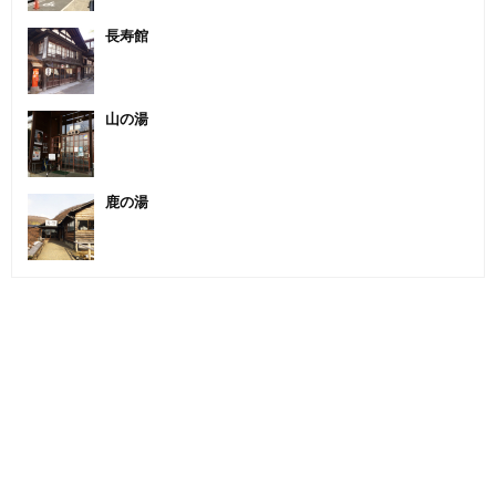
長寿館
山の湯
鹿の湯