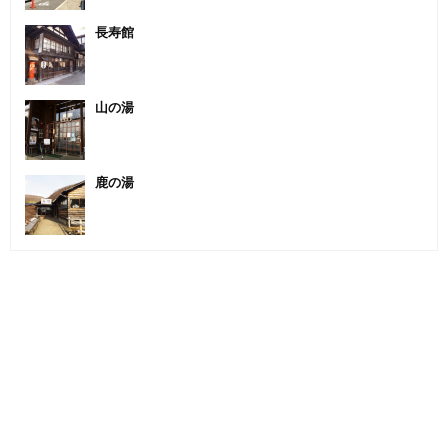
長寿館
山の湯
鹿の湯