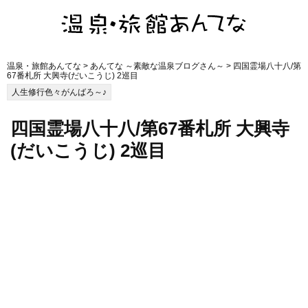
温泉・旅館あんてな
>
あんてな ～素敵な温泉ブログさん～
> 四国霊場八十八/第
67番札所 大興寺(だいこうじ) 2巡目
人生修行色々がんばろ～♪
四国霊場八十八/第67番札所 大興寺
(だいこうじ) 2巡目