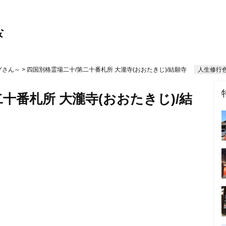
グさん～
> 四国別格霊場二十/第二十番札所 大瀧寺(おおたきじ)/結願寺
人生修行
十番札所 大瀧寺(おおたきじ)/結