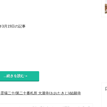
年3月19日の記事
...続きを読む »
霊場二十/第二十番札所 大瀧寺(おおたきじ)/結願寺