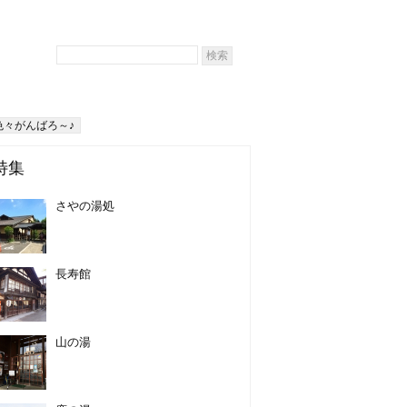
色々がんばろ～♪
特集
さやの湯処
長寿館
山の湯