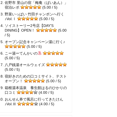
佐野市 里山の宿「梅庵（ばいあん）」
宿泊レポ
(5.00 / 5)
野菜いっぱい 竹田チャンポンへ行く
♪Vol.Ⅰ
(5.00 / 5)
ソイストーリー2号店【DAY'S
DINING】OPEN！
(5.00
/ 5)
オープン記念キャンペーン湯に行く♪
(5.00 / 5)
こー湯ーてんかいの
(5.00 / 5)
八戸銭湯オールウェイズ
(5.00 / 5)
宿好きのための口コミサイト、テスト
オープン！
(5.00 / 5)
箱根湯本温泉 養生館はるのひかりの
口コミ
(4.00 / 5)
おんせん券で風呂に行ってきたけん
♪Vol.Ⅲ
(4.00 / 5)