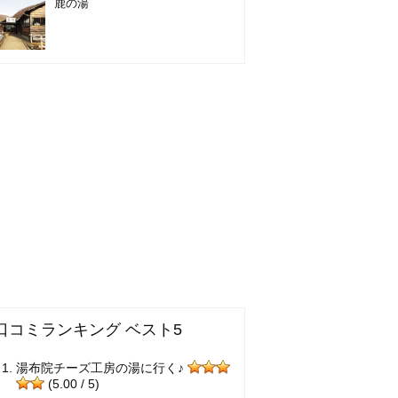
鹿の湯
口コミランキング ベスト5
湯布院チーズ工房の湯に行く♪
(5.00 / 5)