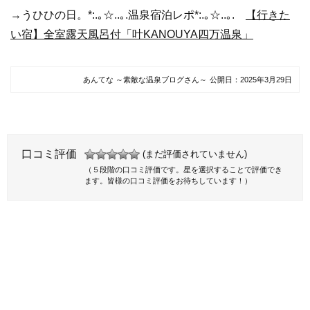
→うひひの日。*:.｡☆..｡.温泉宿泊レポ*:.｡☆..｡.
【行きた
い宿】全室露天風呂付「叶KANOUYA四万温泉」
あんてな ～素敵な温泉ブログさん～
公開日：
2025年3月29日
口コミ評価
(まだ評価されていません)
（５段階の口コミ評価です。星を選択することで評価でき
ます。皆様の口コミ評価をお待ちしています！）