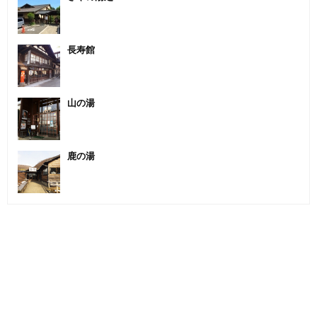
長寿館
山の湯
鹿の湯