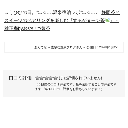
→うひひの日。*:.｡☆..｡.温泉宿泊レポ*:.｡☆..｡.
静岡茶と
スイーツのペアリングを楽しむ『するがヌーン茶
』・
雅正庵byおやいづ製茶
あんてな ～素敵な温泉ブログさん～
公開日：
2026年1月22日
口コミ評価
(まだ評価されていません)
（５段階の口コミ評価です。星を選択することで評価でき
ます。皆様の口コミ評価をお待ちしています！）