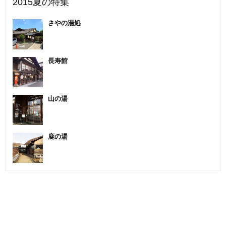
2015夏の特集
さやの湯処
長寿館
山の湯
鹿の湯