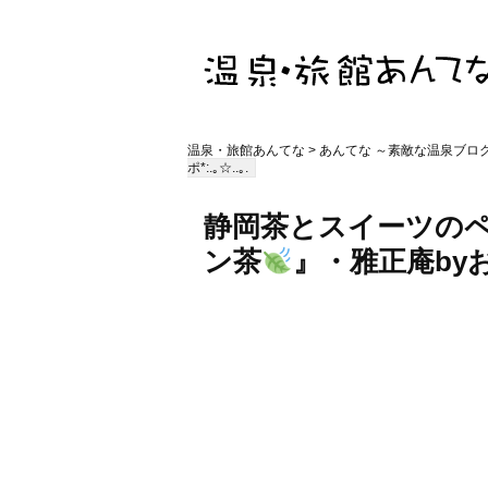
温泉・旅館あんてな
>
あんてな ～素敵な温泉ブロ
ポ*:.｡☆..｡.
静岡茶とスイーツの
ン茶
』・雅正庵by