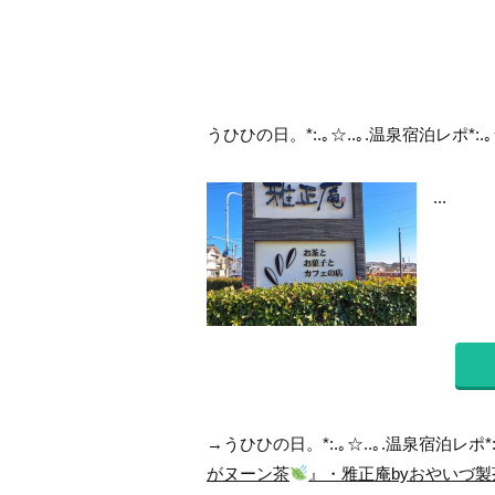
うひひの日。*:.｡☆..｡.温泉宿泊レポ*:.｡
...
→うひひの日。*:.｡☆..｡.温泉宿泊レポ*:
がヌーン茶
』・雅正庵byおやいづ製