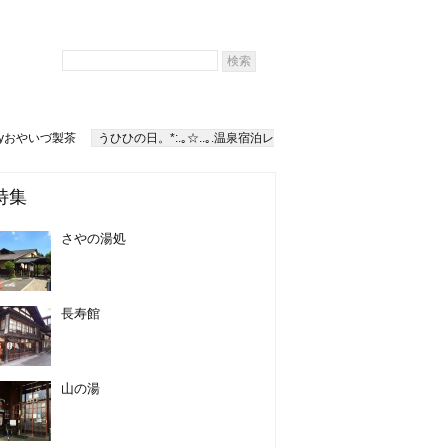
yおやいづ製茶
うひひの日。*:.｡☆..｡.温泉宿泊レ
特集
さやの湯処
長寿館
山の湯