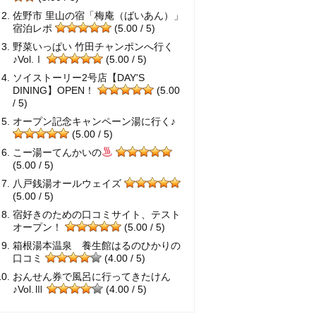
佐野市 里山の宿「梅庵（ばいあん）」
宿泊レポ
(5.00 / 5)
野菜いっぱい 竹田チャンポンへ行く
♪Vol.Ⅰ
(5.00 / 5)
ソイストーリー2号店【DAY'S
DINING】OPEN！
(5.00
/ 5)
オープン記念キャンペーン湯に行く♪
(5.00 / 5)
こー湯ーてんかいの
(5.00 / 5)
八戸銭湯オールウェイズ
(5.00 / 5)
宿好きのための口コミサイト、テスト
オープン！
(5.00 / 5)
箱根湯本温泉 養生館はるのひかりの
口コミ
(4.00 / 5)
おんせん券で風呂に行ってきたけん
♪Vol.Ⅲ
(4.00 / 5)