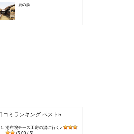
鹿の湯
口コミランキング ベスト5
湯布院チーズ工房の湯に行く♪
(5.00 / 5)