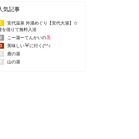
人気記事
安代温泉 外湯めぐり【安代大湯】☆
鍵を借りて無料入浴
こー湯ーてんかいの
美味しい
に行く(^^♪
鹿の湯
山の湯