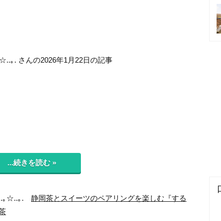
☆..｡. さんの2026年1月22日の記事
...続きを読む »
.｡☆..｡.
静岡茶とスイーツのペアリングを楽しむ『する
茶