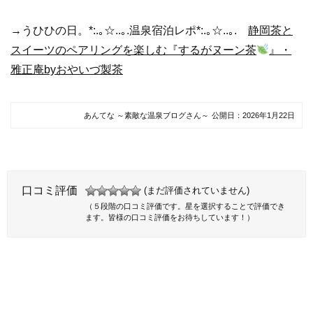
→うひひの日。*:.｡☆..｡.温泉宿泊レポ*:.｡☆..｡.
静岡茶と
スイーツのペアリングを楽しむ『するがヌーン茶
』・
雅正庵byおやいづ製茶
あんてな ～素敵な温泉ブログさん～
公開日：
2026年1月22日
口コミ評価
(まだ評価されていません)
（５段階の口コミ評価です。星を選択することで評価でき
ます。皆様の口コミ評価をお待ちしています！）