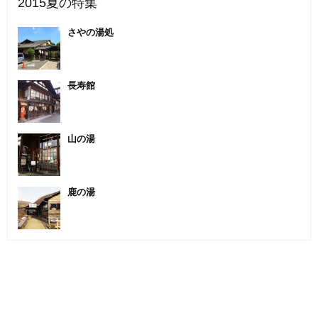
2015夏の特集
さやの湯処
長寿館
山の湯
鹿の湯