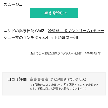
スムージ...
...続きを読む »
→シドの温泉日記♪Vol2
冷製麺ニボブシクリーム+チャー
シュー丼のランチタイムセット＠麵屋 一翔
あんてな ～素敵な温泉ブログさん～
公開日：
2026年2月5日
口コミ評価
(まだ評価されていません)
（５段階の口コミ評価です。星を選択することで評価でき
ます。皆様の口コミ評価をお待ちしています！）