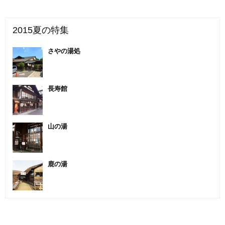
2015夏の特集
さやの湯処
長寿館
山の湯
鹿の湯