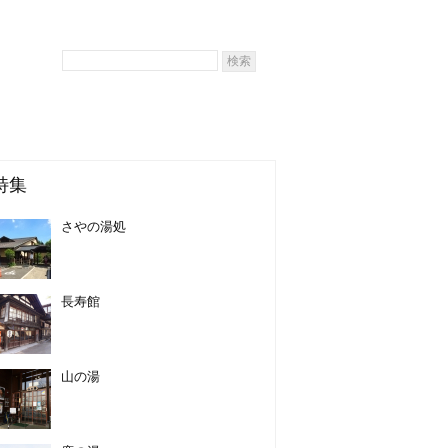
特集
さやの湯処
長寿館
山の湯