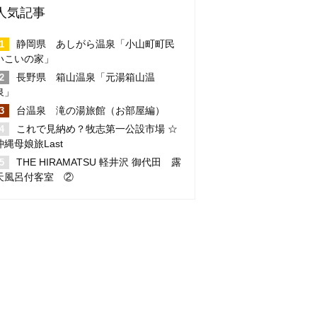
人気記事
静岡県 あしがら温泉「小山町町民
いこいの家」
長野県 箱山温泉「元湯箱山温
泉」
台温泉 滝の湯旅館（お部屋編）
これで見納め？牧志第一公設市場 ☆
沖縄母娘旅Last
THE HIRAMATSU 軽井沢 御代田 露
天風呂付客室 ②