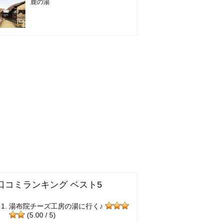
鹿の湯
口コミランキング ベスト5
湯布院チーズ工房の湯に行く♪
(5.00 / 5)