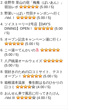
佐野市 里山の宿「梅庵（ばいあん）」
宿泊レポ
(5.00 / 5)
野菜いっぱい 竹田チャンポンへ行く
♪Vol.Ⅰ
(5.00 / 5)
ソイストーリー2号店【DAY'S
DINING】OPEN！
(5.00
/ 5)
オープン記念キャンペーン湯に行く♪
(5.00 / 5)
こー湯ーてんかいの
(5.00 / 5)
八戸銭湯オールウェイズ
(5.00 / 5)
宿好きのための口コミサイト、テスト
オープン！
(5.00 / 5)
箱根湯本温泉 養生館はるのひかりの
口コミ
(4.00 / 5)
おんせん券で風呂に行ってきたけん
♪Vol.Ⅲ
(4.00 / 5)