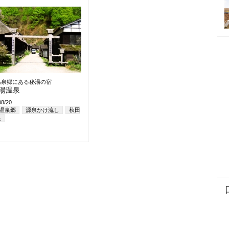
温泉郷にある秘湯の宿
湯温泉
08/20
温泉郷
源泉かけ流し
秋田
泉