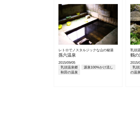
レトロでノスタルジックな山の秘湯
乳頭
孫六温泉
鶴の
2015/09/05
2015/
乳頭温泉郷
源泉100%かけ流し
乳頭
秋田の温泉
の温