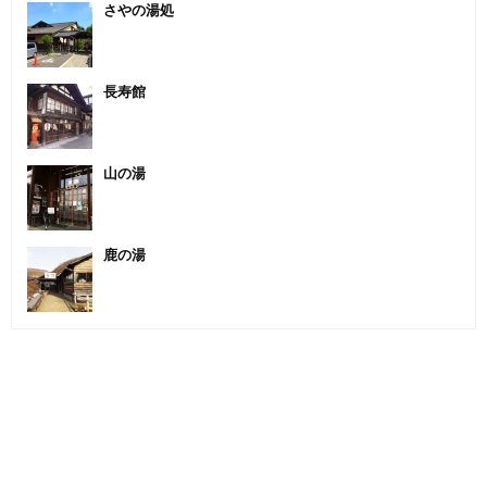
さやの湯処
長寿館
山の湯
鹿の湯