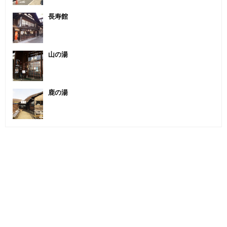
長寿館
山の湯
鹿の湯