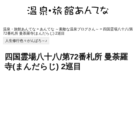
温泉・旅館あんてな
>
あんてな ～素敵な温泉ブログさん～
> 四国霊場八十八/第
72番札所 曼荼羅寺(まんだらじ) 2巡目
人生修行色々がんばろ～♪
四国霊場八十八/第72番札所 曼荼羅
寺(まんだらじ) 2巡目