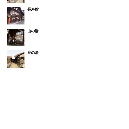
長寿館
山の湯
鹿の湯